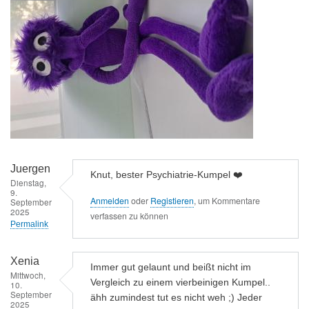
Juergen
Knut, bester Psychiatrie-Kumpel ❤️
Dienstag,
9.
Anmelden
oder
Registieren
, um Kommentare
September
2025
verfassen zu können
Permalink
Xenia
Immer gut gelaunt und beißt nicht im
Mittwoch,
Vergleich zu einem vierbeinigen Kumpel..
10.
September
ähh zumindest tut es nicht weh ;) Jeder
2025