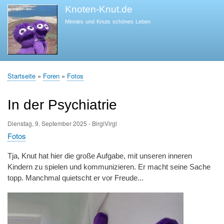
Direkt
Knoten-Knut.de
zum
Minnies und Knuts schönes Leben
Inhalt
Startseite
Foren
Fotos
Pfadnavigation
In der Psychiatrie
Dienstag, 9. September 2025
-
BirglVirgl
Fotos
Tja, Knut hat hier die große Aufgabe, mit unseren inneren
Kindern zu spielen und kommunizieren. Er macht seine Sache
topp. Manchmal quietscht er vor Freude...