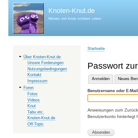
Knoten-Knut.de
Minnies und Knuts schönes Leben
Startseite
Hauptnavigation
Pfadnavigation
Über Knoten-Knut.de
Unsere Forderungen
Passwort zu
Nutzungsbedingungen
Kontakt
Anmelden
Neues Benu
Impressum
Primäre
Foren
Benutzername oder E-Mail
Reiter
Fotos
Videos
Knut
Anweisungen zum Zurückse
Tabu etc.
Benutzerkonto hinterlegt 
Knoten-Knut.de
Off-Topic