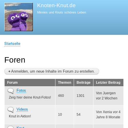
Direkt
Knoten-Knut.de
zum
Minnies und Knuts schönes Leben
Inhalt
Startseite
Pfadnavigation
Foren
Anmelden, um neue Inhalte im Forum zu erstellen.
Forum
Themen
Beiträge
Letzter Beitrag
Keine
Fotos
Von
Juergen
neuen
460
1301
Zeig hier deine Knut-Fotos!
vor 2 Wochen
Beiträge
Keine
Videos
Von
Xenia
vor 4
neuen
10
54
Knut in Aktion!
Jahre 8 Monate
Beiträge