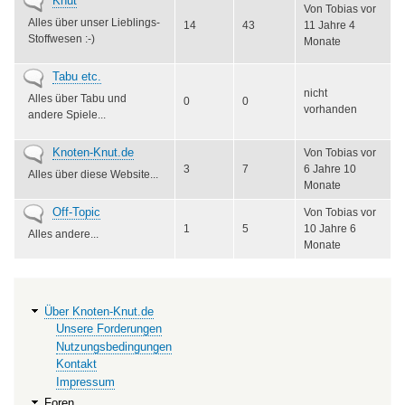
Keine
Knut
Von
Tobias
vor
neuen
Alles über unser Lieblings-
14
43
11 Jahre 4
Beiträge
Stoffwesen :-)
Monate
Keine
Tabu etc.
neuen
nicht
Alles über Tabu und
0
0
Beiträge
vorhanden
andere Spiele...
Keine
Knoten-Knut.de
Von
Tobias
vor
neuen
3
7
6 Jahre 10
Alles über diese Website...
Beiträge
Monate
Keine
Off-Topic
Von
Tobias
vor
neuen
1
5
10 Jahre 6
Alles andere...
Beiträge
Monate
Hauptnavigation
Über Knoten-Knut.de
Unsere Forderungen
Nutzungsbedingungen
Kontakt
Impressum
Foren