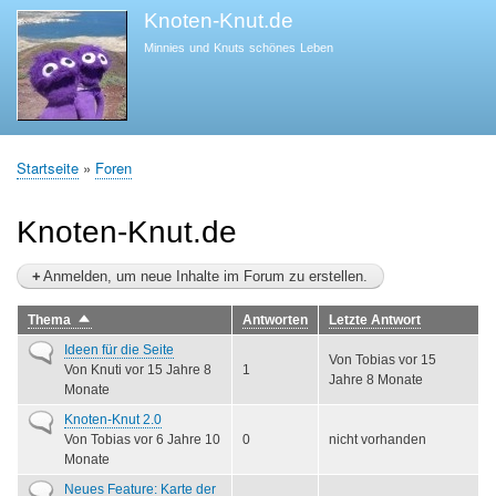
Direkt
Knoten-Knut.de
zum
Minnies und Knuts schönes Leben
Inhalt
Startseite
Foren
Pfadnavigation
Knoten-Knut.de
Anmelden, um neue Inhalte im Forum zu erstellen.
Thema
Antworten
Letzte Antwort
Absteigend
sortieren
Normales
Ideen für die Seite
Von
Tobias
vor 15
Thema
Von
Knuti
vor 15 Jahre 8
1
Jahre 8 Monate
Monate
Normales
Knoten-Knut 2.0
Thema
Von
Tobias
vor 6 Jahre 10
0
nicht vorhanden
Monate
Normales
Neues Feature: Karte der